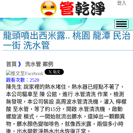
登入
龍頭噴出西米露.. 桃園 龍潭 民治
一街 洗水管
首頁
》
洗水管 案例
觀看次數：2520
陳先生 說家裡的熱水堵住，熱水器已經點不著了，
本公司驅車至 陳 公館，進行 水管清洗 作業，檢測
無發現，本公司裝設 高周波水管清洗機，灌入 檸檬
酸 至水管，等了約15分，開啟 水管清洗機 ，啟動
螺旋波 模式，一開始就流出髒水，還掉出一顆顆異
物，髒水顏色變咖啡色，就像西米露，兩個多小時
後，出水變乾淨熱水出水恢復正常。