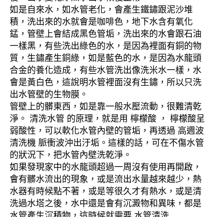
如是自來水，如水管老化，會產生鐵鏽跟泥沙堆
積，洗出來的水就會是咖啡色，地下水含有氧化
錳，管壁上會結成黑色管垢，洗出來的水會跟石油
一樣黑，有些洗出綠色的水，是因為裡面有銅的物
質，生鏽產生銅綠，如是藍色的水，是因為水龍頭
合金的養化造成，有些水管洗出像洗米水一樣，水
會是黃白色，這說明水管裡面沒有生鏽，所以只洗
出水管壁的生物膜。
管壁上的髒東西，如是靠一般水壓流動，很難清乾
淨。 清洗水管 的原理，就是用 檸檬酸 ， 檸檬酸呈
弱酸性，可以軟化水管內壁的管垢，再透過 高週波
清洗機 脈衝波沖出汙垢。這樣的話，可在不傷水管
的狀況下，把水管內壁洗乾淨。
如果發現家中的水龍頭超過一周沒有使用再開啟，
會有髒水流出的現象，或是流出水量越來越少，熱
水器有時候點不著，或是等很久才有熱水，或是清
洗過水塔之後，水中還是會有沉澱物和異味，都是
水管產生沉積物，這時候就需要 水管清洗