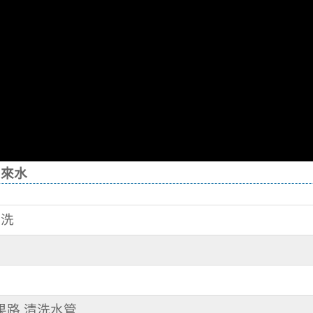
自來水
清洗
蘋果路 清洗水管