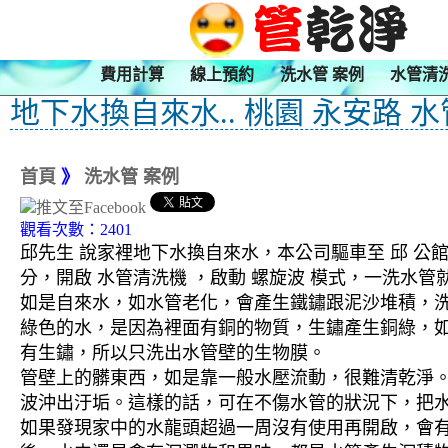
費用計算
線上預約
洗水管 案例
水管清
地下水換自來水.. 桃園 永安路 
首頁
》
洗水管 案例
觀看次數：2401
邱先生 說家裡地下水換自來水，本公司驅車至 邱 公館
分，開啟 水管清洗機 ，啟動 螺旋波 模式，一洗
如是自來水，如水管老化，會產生鐵鏽跟泥沙堆積，
綠色的水，是因為裡面有銅的物質，生鏽產生銅綠，
有生鏽，所以只洗出水管壁的生物膜。
管壁上的髒東西，如是靠一般水壓流動，很難清乾淨。 
波沖出汙垢。這樣的話，可在不傷水管的狀況下，把
如果發現家中的水龍頭超過一周沒有使用再開啟，會