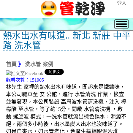
登入
熱水出水有味道.. 新北 新莊 中平
路 洗水管
首頁
》
洗水管 案例
觀看次數：151905
林先生 家裡的熱水出水有味道，聞起來是鐵鏽味，
本公司驅車至 安 公館，進行 水管清洗 作業，檢查
並無發現，本公司裝設 高周波水管清洗機，注入 檸
檬酸 至水管，等了約15分，開啟 水管清洗機 ，啟
動 螺旋波 模式，一洗水管就流出棕色銹水，源源不
絕，兩個多小時後，出水量變大出水也沒味道了。
如是自來水，如水管老化，會產生鐵鏽跟泥沙堆