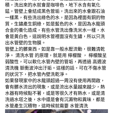
積，洗出來的水就會是咖啡色，地下水含有氧化
錳，管壁上會結成黑色管垢，洗出來的水會跟石油
一樣黑，有些洗出綠色的水，是因為裡面有銅的物
質，生鏽產生銅綠，如是藍色的水，是因為水龍頭
合金的養化造成，有些水管洗出像洗米水一樣，水
會是黃白色，這說明水管裡面沒有生鏽，所以只洗
出水管壁的生物膜。
管壁上的髒東西，如是靠一般水壓流動，很難清乾
淨。 清洗水管 的原理，就是用 檸檬酸 ， 檸檬酸呈
弱酸性，可以軟化水管內壁的管垢，再透過 高週波
清洗機 脈衝波沖出汙垢。這樣的話，可在不傷水管
的狀況下，把水管內壁洗乾淨。
如果發現家中的水龍頭超過一周沒有使用再開啟，
會有髒水流出的現象，或是流出水量越來越少，熱
水器有時候點不著，或是等很久才有熱水，或是清
洗過水塔之後，水中還是會有沉澱物和異味，都是
水管產生沉積物，這時候就需要 水管清洗