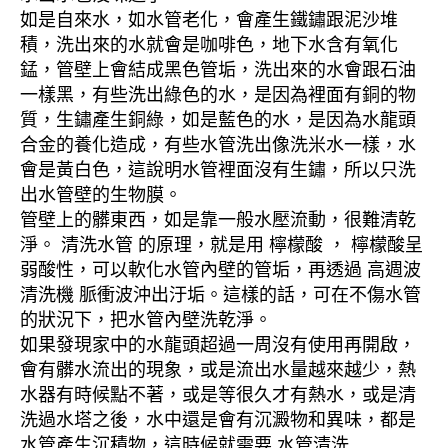
如是自來水，如水管老化，會產生鐵鏽跟泥沙堆
積，洗出來的水就會是咖啡色，地下水含有氧化
錳，管壁上會結成黑色管垢，洗出來的水會跟石油
一樣黑，有些洗出綠色的水，是因為裡面有銅的物
質，生鏽產生銅綠，如是藍色的水，是因為水龍頭
合金的養化造成，有些水管洗出像洗米水一樣，水
會是黃白色，這說明水管裡面沒有生鏽，所以只洗
出水管壁的生物膜。
管壁上的髒東西，如是靠一般水壓流動，很難清乾
淨。 清洗水管 的原理，就是用 檸檬酸 ， 檸檬酸呈
弱酸性，可以軟化水管內壁的管垢，再透過 高週波
清洗機 脈衝波沖出汙垢。這樣的話，可在不傷水管
的狀況下，把水管內壁洗乾淨。
如果發現家中的水龍頭超過一周沒有使用再開啟，
會有髒水流出的現象，或是流出水量越來越少，熱
水器有時候點不著，或是等很久才有熱水，或是清
洗過水塔之後，水中還是會有沉澱物和異味，都是
水管產生沉積物，這時候就需要 水管清洗